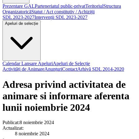
Prezentare GAL
Parteneriatul public-privat
Teritoriul
Structura
Organizatorică
Statut / Act constitutiv / Achiziții
SDL 2023-2027
Intervenții SDL 2023-2027
Apeluri de selecție
Calendar Lansare Apeluri
Apeluri de Selecție
Activități de Animare
Anunțuri
Contact
Arhivă SDL 2014-2020
Adresa privind activitatea de
animare si informare aferenta
lunii noiembrie 2024
Publicat:
8 noiembrie 2024
Actualizat:
8 noiembrie 2024