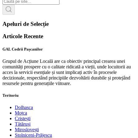
Apeluri de Selecție
Articole Recente
GAL Codrii Pașcanilor
Grupul de Acțiune Locală are ca obiectiv principal crearea unei
comunități prospere cu o calitate ridicată a vieții, unde locuitorii au
acces la servicii esențiale și sunt implicați activ în procesele
decizionale, respectând principiile dezvoltării durabile și protejând
resursele pentru generațiile viitoare.
Teritoriu
Dolhasca
Moțca
Cristești
Tătăruși
Miroslovești
Stolniceni-Prăjescu