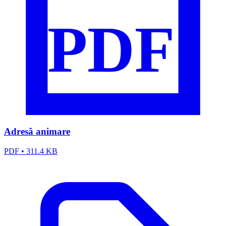
PDF
Adresă animare
PDF
•
311.4 KB