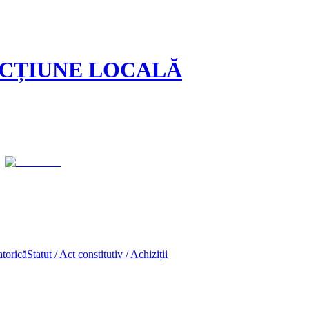
ACȚIUNE LOCALĂ
atorică
Statut / Act constitutiv / Achiziții