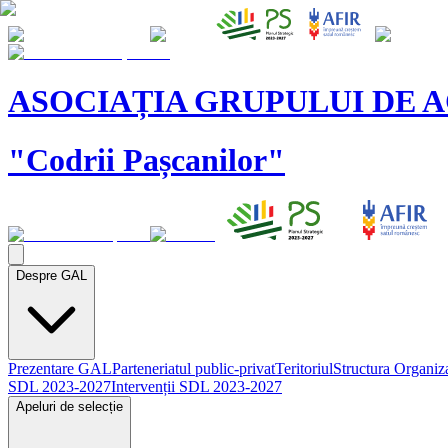
ASOCIAȚIA GRUPULUI DE 
"Codrii Pașcanilor"
Despre GAL
Prezentare GAL
Parteneriatul public-privat
Teritoriul
Structura Organiz
SDL 2023-2027
Intervenții SDL 2023-2027
Apeluri de selecție