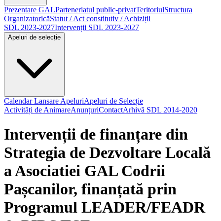
Prezentare GAL
Parteneriatul public-privat
Teritoriul
Structura
Organizatorică
Statut / Act constitutiv / Achiziții
SDL 2023-2027
Intervenții SDL 2023-2027
Apeluri de selecție
Calendar Lansare Apeluri
Apeluri de Selecție
Activități de Animare
Anunțuri
Contact
Arhivă SDL 2014-2020
Intervenții de finanțare din
Strategia de Dezvoltare Locală
a Asociatiei GAL Codrii
Pașcanilor, finanțată prin
Programul LEADER/FEADR