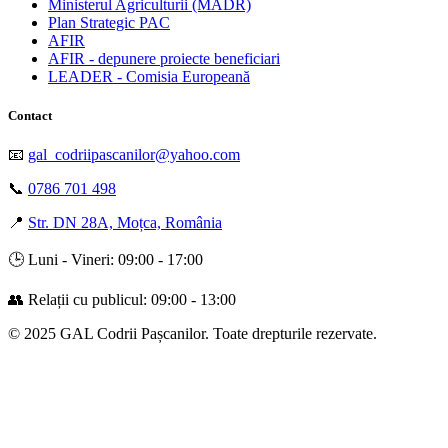
Ministerul Agriculturii (MADR)
Plan Strategic PAC
AFIR
AFIR - depunere proiecte beneficiari
LEADER - Comisia Europeană
Contact
📧
gal_codriipascanilor@yahoo.com
📞
0786 701 498
📍
Str. DN 28A, Moțca, România
🕒 Luni - Vineri: 09:00 - 17:00
👥 Relații cu publicul: 09:00 - 13:00
© 2025 GAL Codrii Pașcanilor. Toate drepturile rezervate.