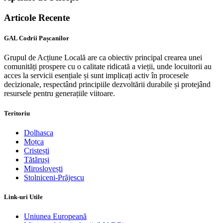
Articole Recente
GAL Codrii Pașcanilor
Grupul de Acțiune Locală are ca obiectiv principal crearea unei
comunități prospere cu o calitate ridicată a vieții, unde locuitorii au
acces la servicii esențiale și sunt implicați activ în procesele
decizionale, respectând principiile dezvoltării durabile și protejând
resursele pentru generațiile viitoare.
Teritoriu
Dolhasca
Moțca
Cristești
Tătăruși
Miroslovești
Stolniceni-Prăjescu
Link-uri Utile
Uniunea Europeană